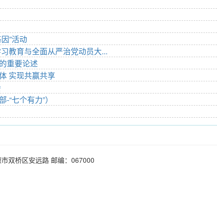
因”活动
习教育与全面从严治党动员大...
的重要论述
体 实现共赢共享
会
-“七个有力”）
德市双桥区安远路 邮编：067000